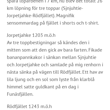
spara löparbenen i 7 km, nu blev det totalt 26
km löpning för tre toppar (Sjnjuhtie-
Jorpetjahke-Rödfjället). Magnifik
sensommardag på fjället i shorts och t-shirt.
Jorpetjahke 1203 m.ö.h
Av tre toppbestigningar så kändes den i
mitten som att den gick av bara farten. Fikade
bananpannkakor i sänkan mellan Sjnjuhtie
och Jorpetjahke och samlade på mig renhorn i
nästa sänka på vägen till Rödfjället. Ett hav av
lila ljung och en sol som lyste från klarblå
himmel satte guldkant på en dag i
Funäsfjällen.
Rödfjället 1243 m.ö.h