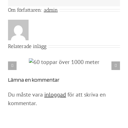
Om författaren:
admin
Relaterade inlägg
000 meter
Ramundberget-Fältjägaren-Helags-Sylarna-Blåhammaren-
Storulvån
Lämna en kommentar
Du måste vara
inloggad
för att skriva en
kommentar.