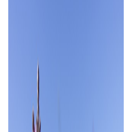
Om oss
English