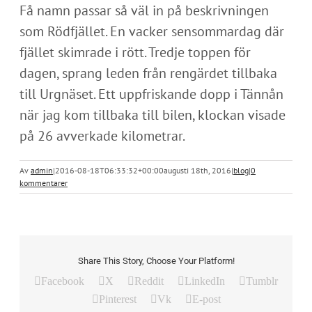
Få namn passar så väl in på beskrivningen
som Rödfjället. En vacker sensommardag där
fjället skimrade i rött. Tredje toppen för
dagen, sprang leden från rengärdet tillbaka
till Urgnäset. Ett uppfriskande dopp i Tännån
när jag kom tillbaka till bilen, klockan visade
på 26 avverkade kilometrar.
Av
admin
|
2016-08-18T06:33:32+00:00
augusti 18th, 2016
|
blog
|
0
kommentarer
Share This Story, Choose Your Platform!
Facebook
X
Reddit
LinkedIn
Tumblr
Pinterest
Vk
E-post