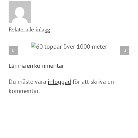
Relaterade inlägg
000 meter
Ramundberget-Fältjägaren-Helags-Sylarna-Blåhammaren-
Storulvån
Lämna en kommentar
Du måste vara
inloggad
för att skriva en
kommentar.