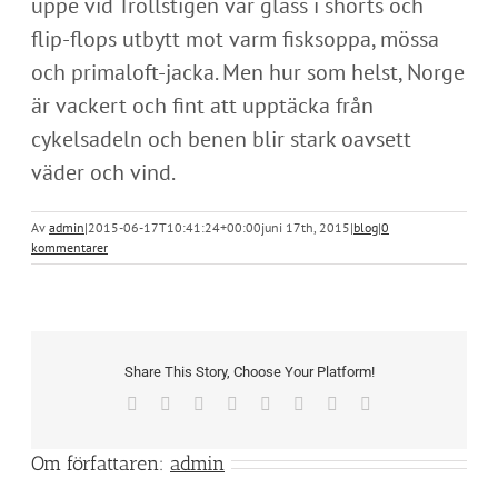
uppe vid Trollstigen var glass i shorts och
flip-flops utbytt mot varm fisksoppa, mössa
och primaloft-jacka. Men hur som helst, Norge
är vackert och fint att upptäcka från
cykelsadeln och benen blir stark oavsett
väder och vind.
Av
admin
|
2015-06-17T10:41:24+00:00
juni 17th, 2015
|
blog
|
0
kommentarer
Share This Story, Choose Your Platform!
Facebook
X
Reddit
LinkedIn
Tumblr
Pinterest
Vk
E-
post
Om författaren:
admin