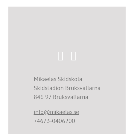
Mikaelas Skidskola
Skidstadion Bruksvallarna
846 97 Bruksvallarna
info@mikaelas.se
+4673-0406200