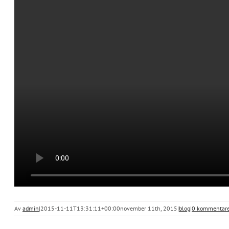
Av
admin
|
2015-11-11T13:31:11+00:00
november 11th, 2015
|
blog
|
0 kommentare