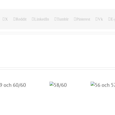
X
Reddit
LinkedIn
Tumblr
Pinterest
Vk
E-
56 och 57/60
58/60