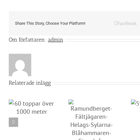
Facebook
Share This Story, Choose Your Platform!
Om författaren:
admin
Relaterade inlägg
59 och 60/60
00
Ramundberget-
Fältjägaren-Helags-
Sylarna-
Blåhammaren-