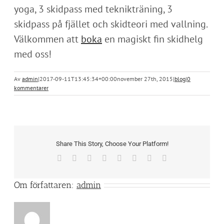
yoga, 3 skidpass med teknikträning, 3
skidpass på fjället och skidteori med vallning.
Välkommen att
boka
en magiskt fin skidhelg
med oss!
Av
admin
|
2017-09-11T13:45:34+00:00
november 27th, 2015
|
blog
|
0
kommentarer
Share This Story, Choose Your Platform!
Facebook
X
Reddit
LinkedIn
Tumblr
Pinterest
Vk
E-
post
Om författaren:
admin