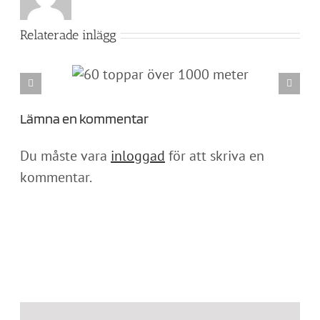
Relaterade inlägg
000 meter
Ramundberget-Fältjägaren-Helags-Sylarna-Blåhammaren-
Storulvån
Lämna en kommentar
Du måste vara
inloggad
för att skriva en
kommentar.